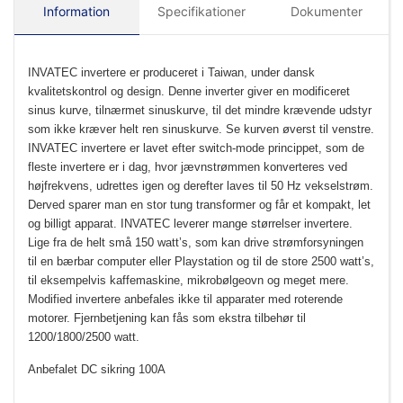
Information
Specifikationer
Dokumenter
INVATEC invertere er produceret i Taiwan, under dansk
kvalitetskontrol og design. Denne inverter giver en modificeret
sinus kurve, tilnærmet sinuskurve, til det mindre krævende udstyr
som ikke kræver helt ren sinuskurve. Se kurven øverst til venstre.
INVATEC invertere er lavet efter switch-mode princippet, som de
fleste invertere er i dag, hvor jævnstrømmen konverteres ved
højfrekvens, udrettes igen og derefter laves til 50 Hz vekselstrøm.
Derved sparer man en stor tung transformer og får et kompakt, let
og billigt apparat. INVATEC leverer mange størrelser invertere.
Lige fra de helt små 150 watt’s, som kan drive strømforsyningen
til en bærbar computer eller Playstation og til de store 2500 watt’s,
til eksempelvis kaffemaskine, mikrobølgeovn og meget mere.
Modified invertere anbefales ikke til apparater med roterende
motorer. Fjernbetjening kan fås som ekstra tilbehør til
1200/1800/2500 watt.
Anbefalet DC sikring 100A