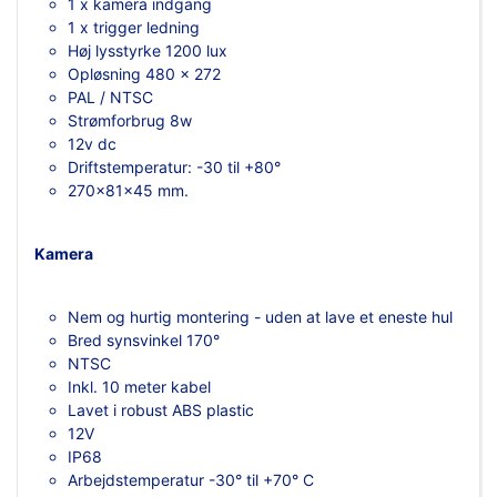
1 x kamera indgang
1 x trigger ledning
Høj lysstyrke 1200 lux
Opløsning 480 x 272
PAL / NTSC
Strømforbrug 8w
12v dc
Driftstemperatur: -30 til +80°
270x81x45 mm.
Kamera
Nem og hurtig montering - uden at lave et eneste hul
Bred synsvinkel 170°
NTSC
Inkl. 10 meter kabel
Lavet i robust ABS plastic
12V
IP68
Arbejdstemperatur -30° til +70° C