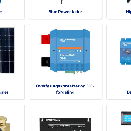
er
Blue Power lader
Hi
Overføringskontakter og DC-
abler
fordeling
Ba