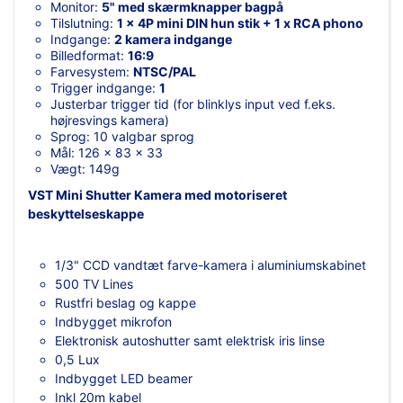
Monitor:
5" med skærmknapper bagpå
Tilslutning:
1 x 4P mini DIN hun stik + 1 x RCA phono
Indgange:
2 kamera indgange
Billedformat:
16:9
Farvesystem:
NTSC/PAL
Trigger indgange:
1
Justerbar trigger tid (for blinklys input ved f.eks.
højresvings kamera)
Sprog: 10 valgbar sprog
Mål: 126 x 83 x 33
Vægt: 149g
VST Mini Shutter Kamera med motoriseret
beskyttelseskappe
1/3" CCD vandtæt farve-kamera i aluminiumskabinet
500 TV Lines
Rustfri beslag og kappe
Indbygget mikrofon
Elektronisk autoshutter samt elektrisk iris linse
0,5 Lux
Indbygget LED beamer
Inkl 20m kabel