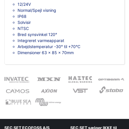
12/24V
Normal/Spejl visning
IP68
Solvisir
NTSC
Bred synsvinkel 120°
Integreret varmeapparat
Arbejdstemperatur -30° til +70°C
Dimensioner 63 x 85 x 70mm
SEC SET ECOFOSS A/S
SEC SET sælger IKKE til