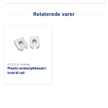
Relaterede varer
6372X_v2-Endcap
Plastic endestykkesæt i
hvid til rail
63720v2.22v2.24v2