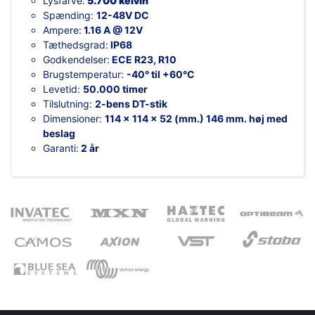
Lysfarve:
5.700 kelvin
Spænding:
12-48V DC
Ampere:
1.16 A @ 12V
Tæthedsgrad:
IP68
Godkendelser:
ECE R23, R10
Brugstemperatur:
-40° til +60°C
Levetid:
50.000 timer
Tilslutning:
2-bens DT-stik
Dimensioner:
114 x 114 x 52 (mm.) 146 mm. høj med
beslag
Garanti:
2 år