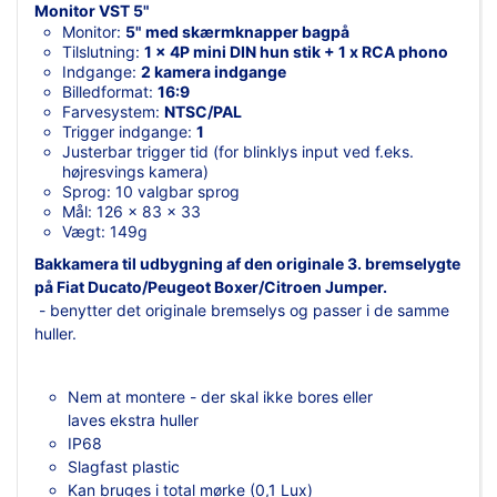
Monitor VST 5"
Monitor:
5" med skærmknapper bagpå
Tilslutning:
1 x 4P mini DIN hun stik + 1 x RCA phono
Indgange:
2 kamera indgange
Billedformat:
16:9
Farvesystem:
NTSC/PAL
Trigger indgange:
1
Justerbar trigger tid (for blinklys input ved f.eks.
højresvings kamera)
Sprog: 10 valgbar sprog
Mål: 126 x 83 x 33
Vægt: 149g
Bakkamera til udbygning af den originale 3. bremselygte
på Fiat Ducato/Peugeot Boxer/Citroen Jumper.
- benytter det originale bremselys og passer i de samme
huller.
Nem at montere - der skal ikke bores eller
laves ekstra huller
IP68
Slagfast plastic
Kan bruges i total mørke (0,1 Lux)