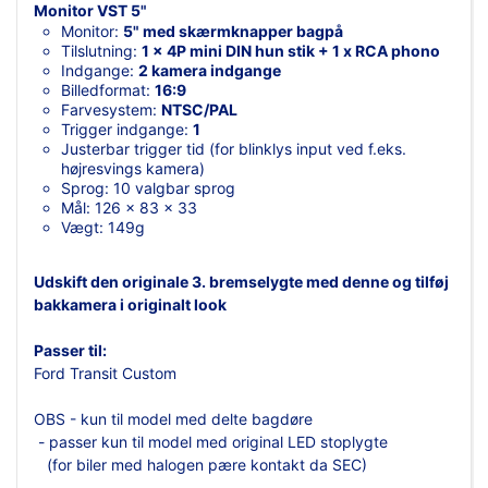
Monitor VST 5"
Monitor:
5" med skærmknapper bagpå
Tilslutning:
1 x 4P mini DIN hun stik + 1 x RCA phono
Indgange:
2 kamera indgange
Billedformat:
16:9
Farvesystem:
NTSC/PAL
Trigger indgange:
1
Justerbar trigger tid (for blinklys input ved f.eks.
højresvings kamera)
Sprog: 10 valgbar sprog
Mål: 126 x 83 x 33
Vægt: 149g
Udskift den originale 3. bremselygte med denne og tilføj
bakkamera i originalt look
Passer til:
Ford Transit Custom
OBS - kun til model med delte bagdøre
- passer kun til model med original LED stoplygte
(for biler med halogen pære kontakt da SEC)