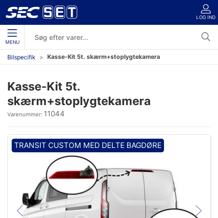
LOG IND
MENU
Kasse-Kit 5t. skærm+stoplygtekamera
Bilspecifik
Kasse-Kit 5t.
skærm+stoplygtekamera
11044
Varenummer:
TRANSIT CUSTOM MED DELTE BAGDØRE