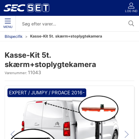
LOG IND
MENU
Kasse-Kit 5t. skærm+stoplygtekamera
Bilspecifik
Kasse-Kit 5t.
skærm+stoplygtekamera
11043
Varenummer:
EXPERT / JUMPY / PROACE 2016-