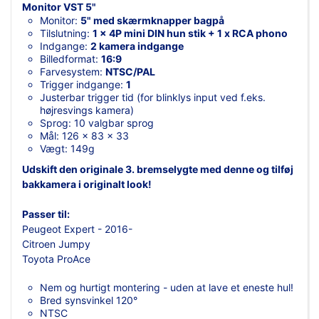
Monitor VST 5"
Monitor:
5" med skærmknapper bagpå
Tilslutning:
1 x 4P mini DIN hun stik + 1 x RCA phono
Indgange:
2 kamera indgange
Billedformat:
16:9
Farvesystem:
NTSC/PAL
Trigger indgange:
1
Justerbar trigger tid (for blinklys input ved f.eks.
højresvings kamera)
Sprog: 10 valgbar sprog
Mål: 126 x 83 x 33
Vægt: 149g
Udskift den originale 3. bremselygte med denne og tilføj
bakkamera i originalt look!
Passer til:
Peugeot Expert -
2016-
Citroen Jumpy
Toyota ProAce
Nem og hurtigt montering - uden at lave et eneste hul!
Bred synsvinkel 120°
NTSC