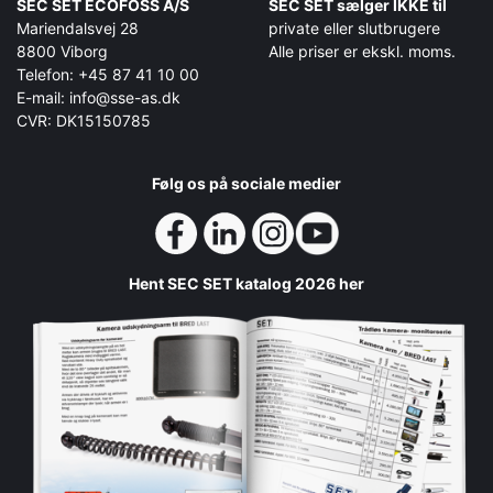
SEC SET ECOFOSS A/S
SEC SET sælger IKKE til
Mariendalsvej 28
private eller slutbrugere
8800 Viborg
Alle priser er ekskl. moms.
Telefon: +45 87 41 10 00
E-mail: info@sse-as.dk
CVR: DK15150785
Følg os på sociale medier
Hent SEC SET katalog 2026 her