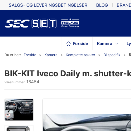
SALGS- OG LEVERINGSBETINGELSER
BLOG
BRAN
Forside
Kamera
L
B
Du er her:
Forside
Kamera
Komplette pakker
Bilspecifik
BIK-KIT Iveco Daily m. shutter
16454
Varenummer: