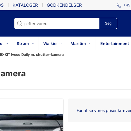
DS
KATALOGER
GODKENDELSER
+45 
Søg
ys
Strøm
Walkie
Maritim
Entertainment
IK-KIT Iveco Daily m. shutter-kamera
-kamera
For at se vores priser kræves 