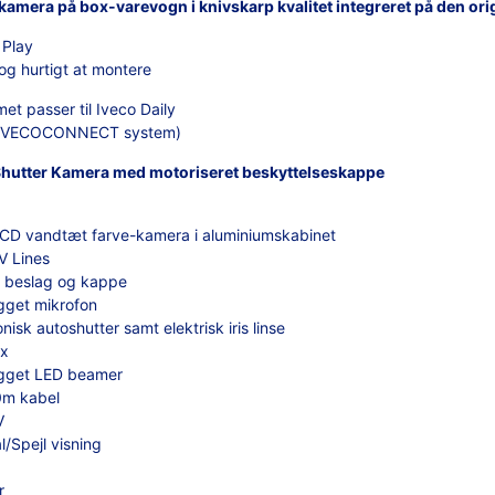
amera på box-varevogn i knivskarp kvalitet integreret på den or
 Play
g hurtigt at montere
et passer til Iveco Daily
IVECOCONNECT system)
Shutter Kamera med motoriseret beskyttelseskappe
CCD vandtæt farve-kamera i aluminiumskabinet
V Lines
i beslag og kappe
gget mikrofon
onisk autoshutter samt elektrisk iris linse
ux
gget LED beamer
0m kabel
V
/Spejl visning
r