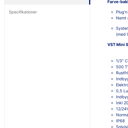
Farve-bakk
Specifikationer
Plug'n
Nemt o
System
(med 
VST Mini 
1/3" 
500 T
Rustfr
Indby
Elektr
0,5 L
Indby
Inkl 2
12/24
Normal
IP68
Solvisi