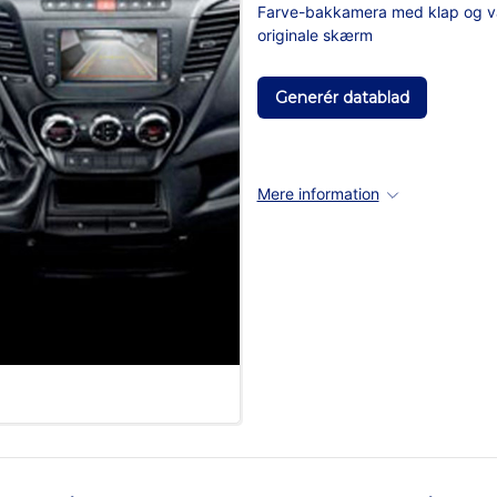
Farve-bakkamera med klap og var
originale skærm
Generér datablad
Mere information