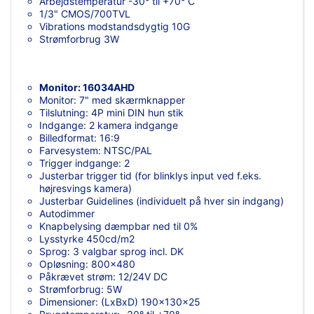
Arbejdstemperatur -30° til +70° C
1/3" CMOS/700TVL
Vibrations modstandsdygtig 10G
Strømforbrug 3W
Monitor: 16034AHD
Monitor: 7" med skærmknapper
Tilslutning: 4P mini DIN hun stik
Indgange: 2 kamera indgange
Billedformat: 16:9
Farvesystem: NTSC/PAL
Trigger indgange: 2
Justerbar trigger tid (for blinklys input ved f.eks.
højresvings kamera)
Justerbar Guidelines (individuelt på hver sin indgang)
Autodimmer
Knapbelysing dæmpbar ned til 0%
Lysstyrke 450cd/m2
Sprog: 3 valgbar sprog incl. DK
Opløsning: 800x480
Påkrævet strøm: 12/24V DC
Strømforbrug: 5W
Dimensioner: (LxBxD) 190x130x25