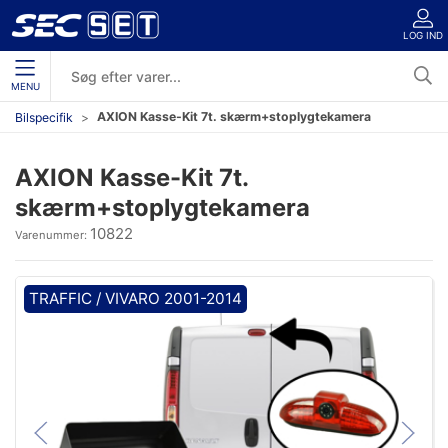
LOG IND
MENU
AXION Kasse-Kit 7t. skærm+stoplygtekamera
Bilspecifik
AXION Kasse-Kit 7t.
skærm+stoplygtekamera
10822
Varenummer:
TRAFFIC / VIVARO 2001-2014