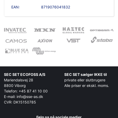
EAN:
8719076041832
SEC SET ECOFOSS A/S
SEC SET sælger IKKE til
Mariendalsvej 28
private eller slutbrugere
8800 Viborg
Alle priser er ekskl. moms.
Telefon: +45 87 41 10 00
E-mail: info@sse-as.dk
CVR: DK15150785
Følg os på sociale medier