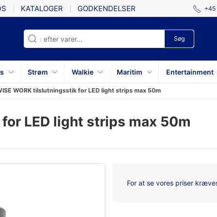
DS
KATALOGER
GODKENDELSER
+45 
Søg
ys
Strøm
Walkie
Maritim
Entertainment
SE WORK tilslutningsstik for LED light strips max 50m
for LED light strips max 50m
For at se vores priser kræves 