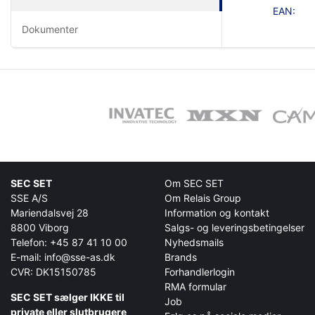
EAN:
Dokumenter
SEC SET
Om SEC SET
SSE A/S
Om Relais Group
Mariendalsvej 28
Information og kontakt
8800 Viborg
Salgs- og leveringsbetingelser
Telefon:
+45 87 41 10 00
Nyhedsmails
E-mail:
info@sse-as.dk
Brands
CVR: DK15150785
Forhandlerlogin
RMA formular
SEC SET sælger IKKE til
Job
private eller slutbrugere