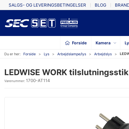
SALGS- OG LEVERINGSBETINGELSER
BLOG
BRAN
Forside
Kamera
L
LEDWI
Du er her:
Forside
Lys
Arbejdslampe/lys
Arbejdslys
LEDWISE WORK tilslutningsstik 
1700-AT114
Varenummer: