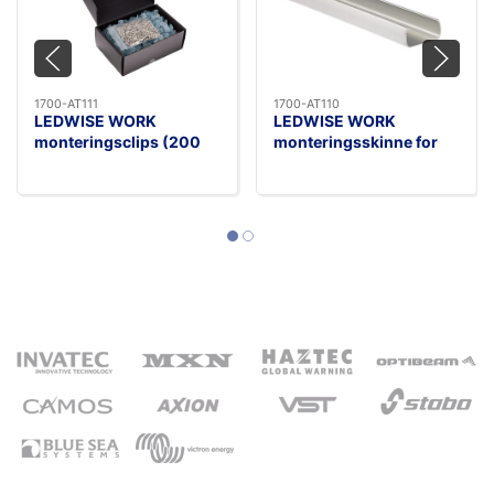
1700-AT111
1700-AT110
LEDWISE WORK
LEDWISE WORK
monteringsclips (200
monteringsskinne for
stk. inkl. skruer) for light
light strips 100 cm
strips