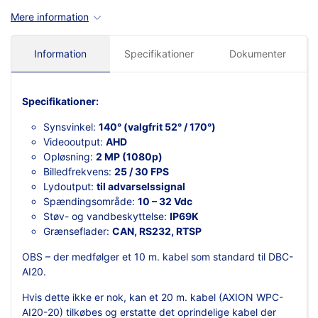
Mere information
Information
Specifikationer
Dokumenter
Specifikationer:
Synsvinkel:
140° (valgfrit 52° / 170°)
Videooutput:
AHD
Opløsning:
2 MP (1080p)
Billedfrekvens:
25 / 30 FPS
Lydoutput:
til advarselssignal
Spændingsområde:
10 – 32 Vdc
Støv- og vandbeskyttelse:
IP69K
Grænseflader:
CAN, RS232, RTSP
OBS – der medfølger et 10 m. kabel som standard til DBC-
AI20.
Hvis dette ikke er nok, kan et 20 m. kabel (
AXION WPC-
AI20-20
) tilkøbes og erstatte det oprindelige kabel der