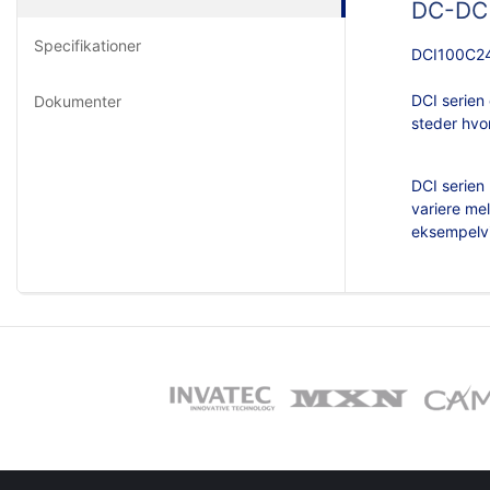
DC-DC 
Specifikationer
DCI100C24
DCI serien 
Dokumenter
steder hvor
DCI serien
variere me
eksempelvi