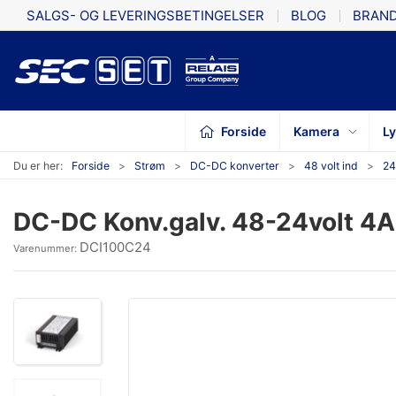
SALGS- OG LEVERINGSBETINGELSER
BLOG
BRAN
Forside
Kamera
L
Du er her:
Forside
Strøm
DC-DC konverter
48 volt ind
24
DC-DC Konv.galv. 48-24volt 4A
DCI100C24
Varenummer: