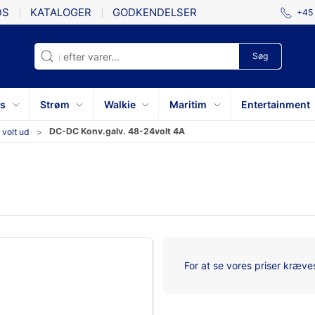
DS
KATALOGER
GODKENDELSER
+45 
Søg
ys
Strøm
Walkie
Maritim
Entertainment
DC-DC Konv.galv. 48-24volt 4A
 volt ud
For at se vores priser kræves 